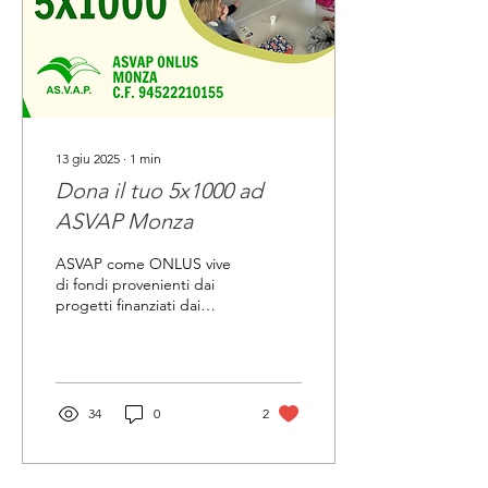
13 giu 2025
∙
1
min
Dona il tuo 5x1000 ad
ASVAP Monza
ASVAP come ONLUS vive
di fondi provenienti dai
progetti finanziati dai
differenti bandi e dalle
donazioni delle persone
che condividono...
34
0
2