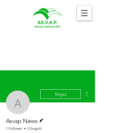
Altre azioni
Segui
Asvap News
Redattore
Asvap News
1 Follower
0 Seguiti