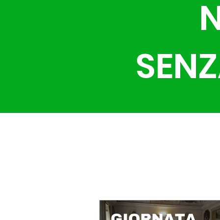
N
SENZ