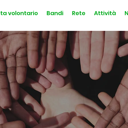
ta volontario
Bandi
Rete
Attività
N