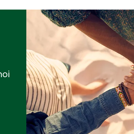
noi
e